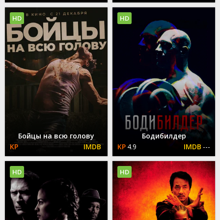
HD
HD
Бойцы на всю голову
Бодибилдер
4.9
---
HD
HD