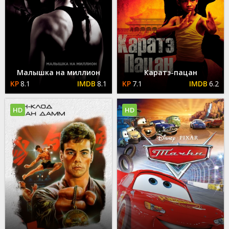
Малышка на миллион
Каратэ-пацан
8.1
8.1
7.1
6.2
HD
HD