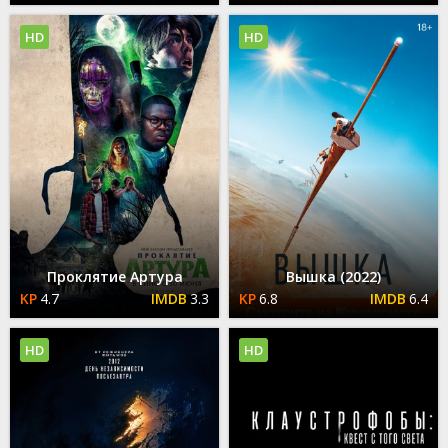
HD
HD
Проклятие Артура
Вышка (2022)
4.7
3.3
6.8
6.4
HD
HD