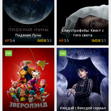
Клаустрофобы: Квест с
Падение Луны
того света
5.4
5.1
5.5
5.1
HD
HD
Уэнсдэй ( Венсдей сериал