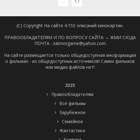
...
17
(C) Copyright На сайте 4.155 описаний кинокартин.
ПРАВООБЛАДАТЕЛЯМ И ПО ВОПРОСУ САЙТА →
ЖМИ СЮДА
ПОЧТА - lukmorgame@yahoo.com
На сайте размещается только общедоступная иноформация
о фильмах - из общедоступных источников! Самих фильмов
или медиа файлов нет!
2025
Правообладателям
Все фильмы
Зарубежное
Семейное
Фантастика
Боевики