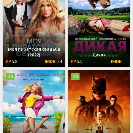
Моя пиратская свадьба
(2022)
Дикая
5.8
5.4
5.5
---
HD
HD