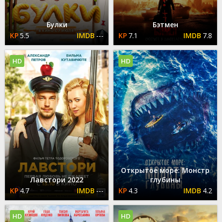
Булки
Бэтмен
5.5
---
7.1
7.8
HD
HD
Открытое море: Монстр
Лавстори 2022
глубины
4.7
---
4.3
4.2
HD
HD