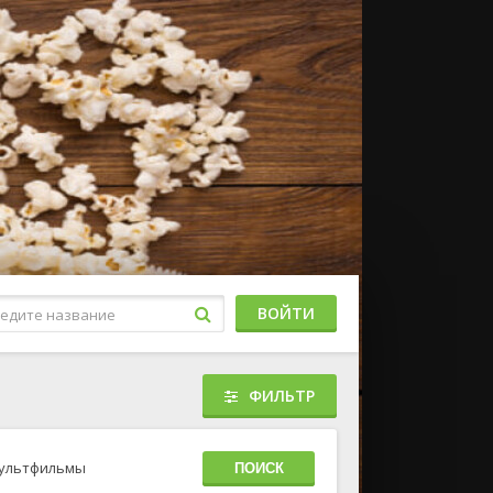
ВОЙТИ
ФИЛЬТР
ультфильмы