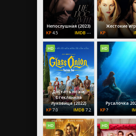
Непослушная (2023)
Жестокие иг
4.5
---
HD
HD
Достать ножи:
Стеклянная
луковица (2022)
Русалочка 20
7.0
7.2
?
HD
HD