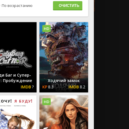
По возрастанию
HD
ди Баг и Супер-
т: Пробуждение
Ходячий замок
?
8.3
8.2
HD