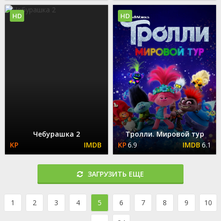
HD
HD
Чебурашка 2
Тролли. Мировой тур
6.9
6.1
ЗАГРУЗИТЬ ЕЩЕ
1
2
3
4
5
6
7
8
9
10