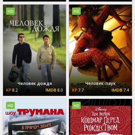
HD
HD
Человек дождя
Человек-паук
8.2
8.0
7.7
7.4
HD
HD