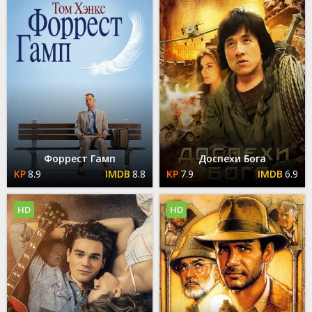
Форрест Гамп
Доспехи Бога
8.9
8.8
7.9
6.9
HD
HD